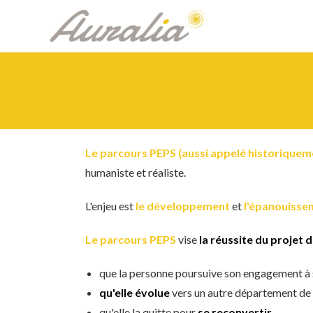
Skip
to
content
Le parcours PEPS (aussi appelé historiquem
humaniste et réaliste.
L'enjeu est
le développement
et
l'épanouisse
Le parcours PEPS
vise
la réussite du projet 
que la personne poursuive son engagement à 
qu'elle évolue
vers un autre département de l
qu'elle la quitte pour
se reconvertir
,