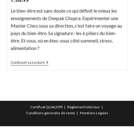
Le bien-être est sans doute ce qui définit le mieux les
enseignements de Deepak Chopra. Expérimenter une
Master Class sous sa direction, c'est faire un voyage au
pays du bien-être. Sa signature : les 6 piliers du bien-
être. Et vous, où en êtes-vous côté sommeil, stress,
alimentation ?
Le
Continuer La Lecture
Bien-
Être
Avec
Deepak
Chopra
:
Focus
Sur
La
Certificat QUALIOPI
Règlement intérieur
Master
Conditions générales de vente
Mentions Légales
Class